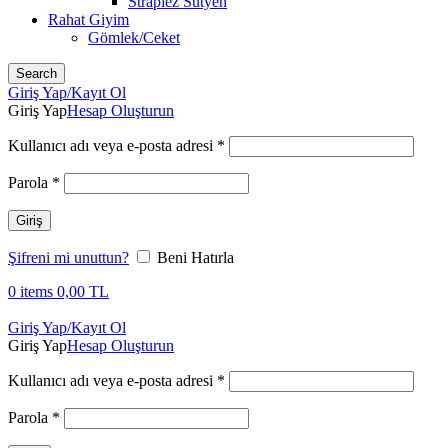
Straplez Sütyen
Rahat Giyim
Gömlek/Ceket
Search
Giriş Yap/Kayıt Ol
Giriş Yap
Hesap Oluşturun
Kullanıcı adı veya e-posta adresi
*
Parola
*
Giriş
Şifreni mi unuttun?
Beni Hatırla
0
items
0,00
TL
Giriş Yap/Kayıt Ol
Giriş Yap
Hesap Oluşturun
Kullanıcı adı veya e-posta adresi
*
Parola
*