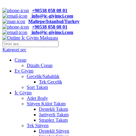
TARZINIZI ÖN PLANA ÇIKARIN
+90538 058 08 01
info@ic-giyimci.com
Maltepe/Istanbul/Turkey
+90538 058 08 01
info@ic-giyimci.com
Kategori seç
Çorap
Dizaltı Çorap
Ev Giyim
Gecelik/Sabahlık
Tek Gecelik
Şort Takım
İç Giyim
Atlet Body
Sütyen Külot Takım
Destekli Takım
Jartiyerli Takım
Straplez Takım
Tek Sütyen
Destekli Sütyen