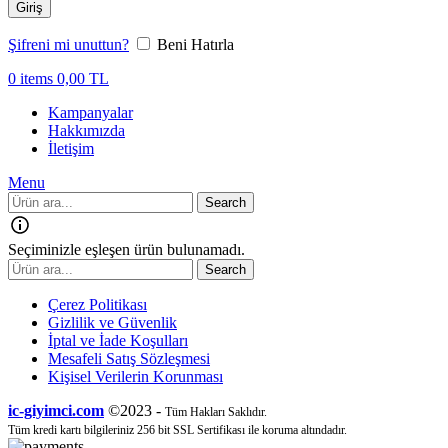
Giriş
Şifreni mi unuttun?
Beni Hatırla
0
items
0,00
TL
Kampanyalar
Hakkımızda
İletişim
Menu
Search
Seçiminizle eşleşen ürün bulunamadı.
Search
Çerez Politikası
Gizlilik ve Güvenlik
İptal ve İade Koşulları
Mesafeli Satış Sözleşmesi
Kişisel Verilerin Korunması
ic-giyimci.com
©2023 -
Tüm Hakları Saklıdır.
Tüm kredi kartı bilgileriniz 256 bit SSL Sertifikası ile koruma altındadır.