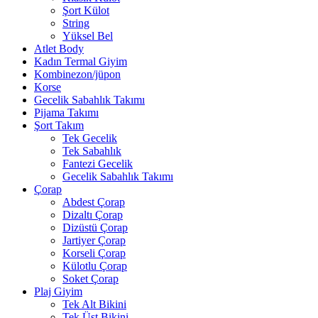
Şort Külot
String
Yüksel Bel
Atlet Body
Kadın Termal Giyim
Kombinezon/jüpon
Korse
Gecelik Sabahlık Takımı
Pijama Takımı
Şort Takım
Tek Gecelik
Tek Sabahlık
Fantezi Gecelik
Gecelik Sabahlık Takımı
Çorap
Abdest Çorap
Dizaltı Çorap
Dizüstü Çorap
Jartiyer Çorap
Korseli Çorap
Külotlu Çorap
Soket Çorap
Plaj Giyim
Tek Alt Bikini
Tek Üst Bikini