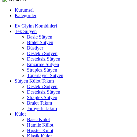
Kurumsal
Kategoriler
Ev Giyim Kombinleri
Tek Sütyen
Basic Sütyen
Bralet Sütyen
Büstiyer
Destekli Sütyen
Desteksiz Sütyen
Emzirme Sütyen
Straplez Sütyen
Toparlayıcı Sütyen
Sütyen Külot Takım
Destekli Sütyen
Desteksiz Sütyen
Straplez Sütyen
Bralet Takım
Jartiyerli Takım
Külot
Basic Külot
Hamile Külot
Hipster Külot
Klasik Külot