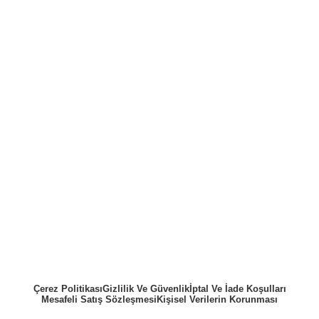
Çerez Politikası
Gizlilik Ve Güvenlik
İptal Ve İade Koşulları
Mesafeli Satış Sözleşmesi
Kişisel Verilerin Korunması