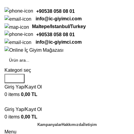
TARZINIZI ÖN PLANA ÇIKARIN
+90538 058 08 01
info@ic-giyimci.com
Maltepe/Istanbul/Turkey
+90538 058 08 01
info@ic-giyimci.com
Kategori seç
Search
Giriş Yap/Kayıt Ol
0
items
0,00
TL
Giriş Yap/Kayıt Ol
0
items
0,00
TL
Kampanyalar
Hakkımızda
İletişim
Menu